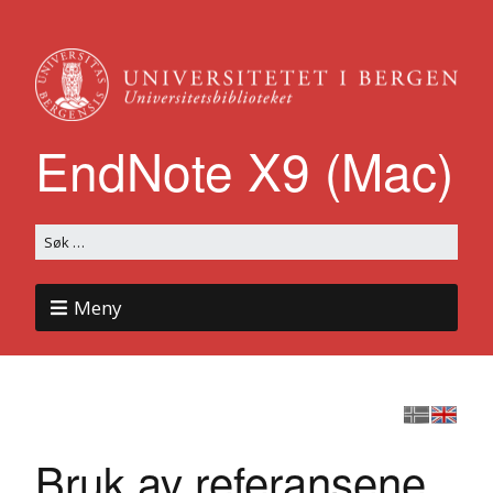
EndNote X9 (Mac)
Meny
Bruk av referansene