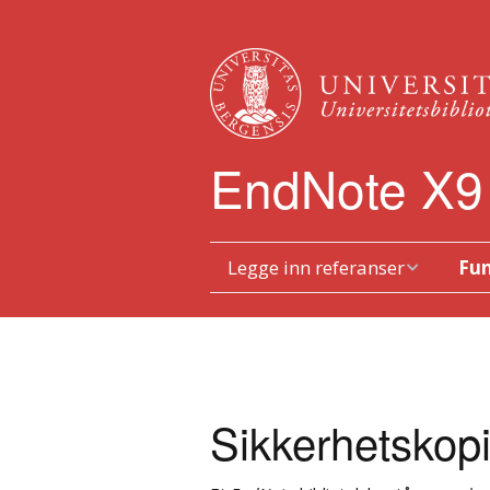
EndNote X9
Legge inn referanser
Fun
Skrive inn referanser
Verk
manuelt
Dubl
Overføring fra baser
Sikkerhetskopie
Sort
Søk via EndNote
Arbe