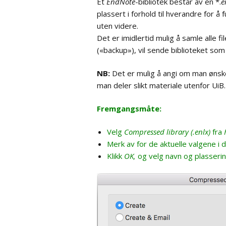
Et
EndNote
-bibliotek består av en *.
e
Import av PDF-filer
bas
plassert i forhold til hverandre for å
uten videre.
Gru
Det er imidlertid mulig å samle alle fi
(«backup»), vil sende biblioteket som v
Søk
NB:
Det er mulig å angi om man ønsker
Tilp
man deler slikt materiale utenfor UiB.
prog
Fremgangsmåte:
Refe
Velg
Compressed library (.enlx)
fra
Hurt
Merk av for de aktuelle valgene i 
Klikk
OK,
og velg navn og plasseri
Gje
endr
Oppd
refe