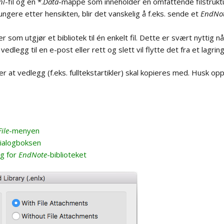
nl
-fil og en *.
Data
-mappe som inneholder en omfattende filstruktur
en
og EndNote
End
Pag
 fungere etter hensikten, blir det vanskelig å f.eks. sende et
EndNo
pper
EndNote og andre tekstbehandlere
Opprette nye
Val
Endr
ler som utgjør et bibliotek til én enkelt fil. Dette er svært nyttig n
gruppesett og grupper
pro
Pag
edlegg til en e-post eller rett og slett vil flytte det fra et lagring
Kobling til Web of Science
Vis 
Endre navn på grupper
Velg
Web
et 
 at vedlegg (f.eks. fulltekstartikler) skal kopieres med. Husk op
asning av
Vis
ramvinduet
Slette grupper
ref
Rel
ransetyper
Legge referanser til en
egendefinert gruppe
Bibl
File
-menyen
igredigering
(«G
dialogboksen
Fjerne referanser fra en
Repo
gruppe
ng for
EndNote
-biblioteket
nnomgående
Flytte eller kopiere tekst
inger
mellom felt
atering av
Erstatte / endre tekst
ranser