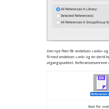
List
Kobli
Synk
EndN
Dele
med
Den nye filen får endelsen «.enlx» o
fil med endelsen «.enl» og en dertil 
Sikk
utgangspunktet. Referansenumrene og a
flyt
Ikon for «van