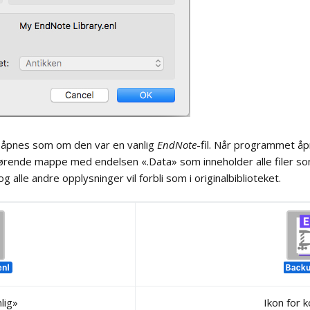
er («Terms»)
Hjelp til innskriving
ng til fulltekst
Aktivere («åpne») lister
ronisering med
Oppdatere lister
Oppsett for
ote online
synkronisering
Importere lister
 bibliotek / gruppe
Invitasjon til deling av
 andre
bibliotek
g åpnes som om den var en vanlig
EndNote
-fil. Når programmet åpn
hørende mappe med endelsen «.Data» som inneholder alle filer som v
erhetskopiering /
Invitasjon til deling av
lle andre opplysninger vil forbli som i originalbiblioteket.
ting av basen
gruppe
Åpne et delt bibliotek
Åpne delt gruppe
Sette inn referanse fra
delt bibliotek/gruppe i et
lig»
Ikon for 
Word-dokument