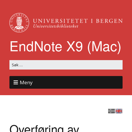
EndNote X9 (Mac)
Meny
Overføring av